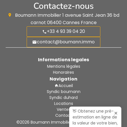
Contactez-nous
Boumann Immobilier
1 avenue Saint Jean 36 bd
carnot
06400
Cannes France
+33 4 93 39 04 20
contact@boumann.immo
Informations legales
Mentions légales
Honoraires
Navigation
Accueil
Syndic boumann
Syndic duhard
Locations
Ventes
👋 Obtenez une pré-
✕
Contact
estimation en ligne de
©2026 Boumann Immobilier
Mentions légales
la valeur de votre bien,