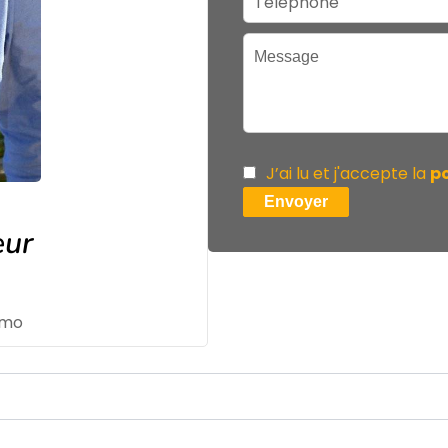
J’ai lu et j'accepte la
po
Envoyer
eur
mmo