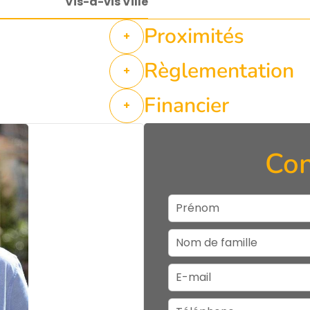
Vis-à-vis Ville
Proximités
+
Règlementation
+
Financier
+
Con