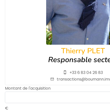
Thierry PLET
Responsable sect
+33 6 83 04 26 83
transactions@boumann.i
Montant de l'acquisition
€