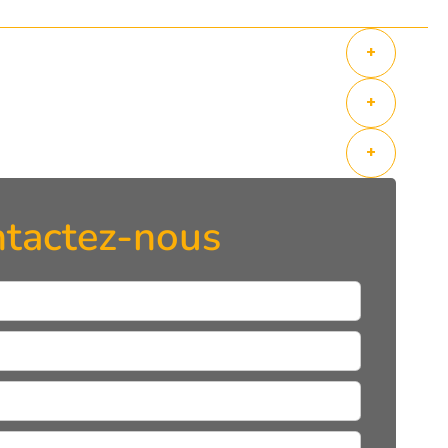
+
+
+
tactez-nous