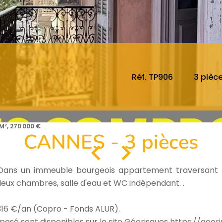
Réf. TP906
3 pièc
M², 270 000 €
CANNES - 3 pièces
ans un immeuble bourgeois appartement traversant No
deux chambres, salle d'eau et WC indépendant. .
316 €/an (Copro - Fonds ALUR).
xposé sont disponibles sur le site Géorisques https://geori