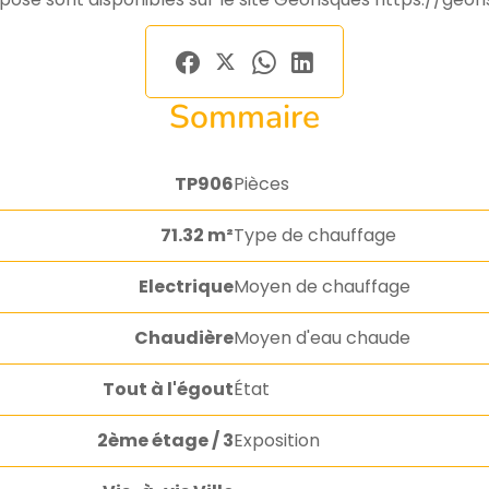
Sommaire
TP906
Pièces
71.32 m²
Type de chauffage
Electrique
Moyen de chauffage
Chaudière
Moyen d'eau chaude
Tout à l'égout
État
2ème étage / 3
Exposition