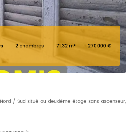
es
2 chambres
71.32 m²
270 000 €
rd / Sud situé au deuxième étage sans ascenseur,
sques.gouv.fr