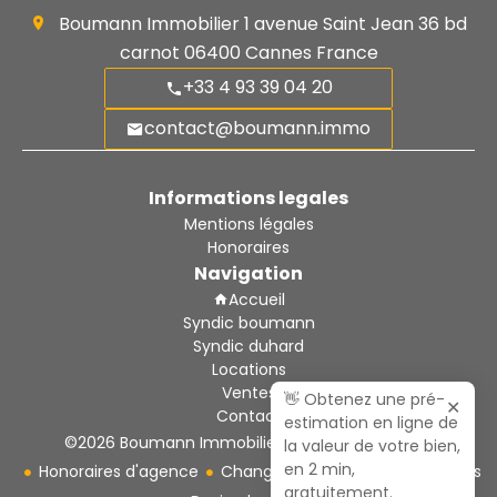
Boumann Immobilier
1 avenue Saint Jean 36 bd
carnot
06400
Cannes France
+33 4 93 39 04 20
contact@boumann.immo
Informations legales
Mentions légales
Honoraires
Navigation
Accueil
Syndic boumann
Syndic duhard
Locations
Ventes
👋 Obtenez une pré-
✕
Contact
estimation en ligne de
©2026 Boumann Immobilier
Mentions légales
la valeur de votre bien,
en 2 min,
Honoraires d'agence
Changer ses préférences cookies
gratuitement.